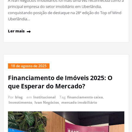
A Ivan Negócios Imobiliários foi mais uma vez reconhecida como a
principal empresa do setor imobiliário em Uberlândia,
conquistando posição de destaque na 28ª edição do Top of Mind
Uberlândia…
Ler mais
18 de agosto de 2025
Financiamento de Imóveis 2025: O
que Esperar do Mercado?
Por
blog
em
Institucional
Tag
financiamento caixa
,
Investimento
,
Ivan Negócios
,
mercado imobiliário