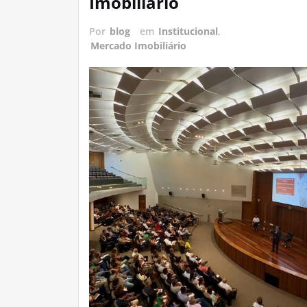
Imobiliário
Por
blog
em
Institucional
,
Mercado Imobiliário