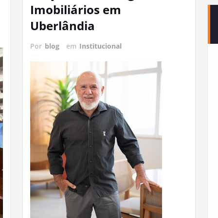
Imobiliários em
Uberlândia
Por
blog
em
Institucional