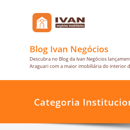
Skip
to
content
Blog Ivan Negócios
Descubra no Blog da Ivan Negócios lançament
Araguari com a maior imobiliária do interior d
Categoria Institucio