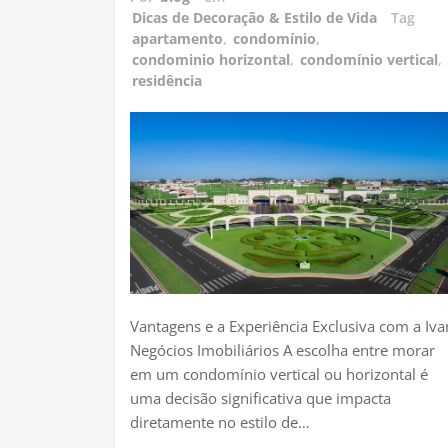
Dicas de Decoração & Estilo de Vida
Tag
apartamento
,
condomínio
,
condominio horizontal
,
condomínio vertical
,
residência
Vantagens e a Experiência Exclusiva com a Iva
Negócios Imobiliários A escolha entre morar
em um condomínio vertical ou horizontal é
uma decisão significativa que impacta
diretamente no estilo de…