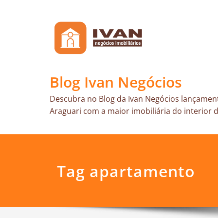
Skip
to
content
Blog Ivan Negócios
Descubra no Blog da Ivan Negócios lançament
Araguari com a maior imobiliária do interior d
Tag apartamento