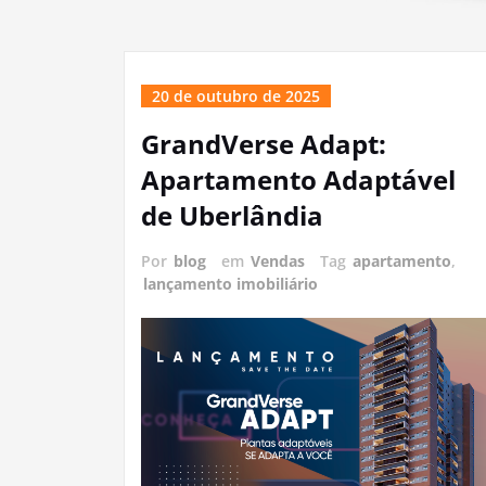
20 de outubro de 2025
GrandVerse Adapt:
Apartamento Adaptável
de Uberlândia
Por
blog
em
Vendas
Tag
apartamento
,
lançamento imobiliário