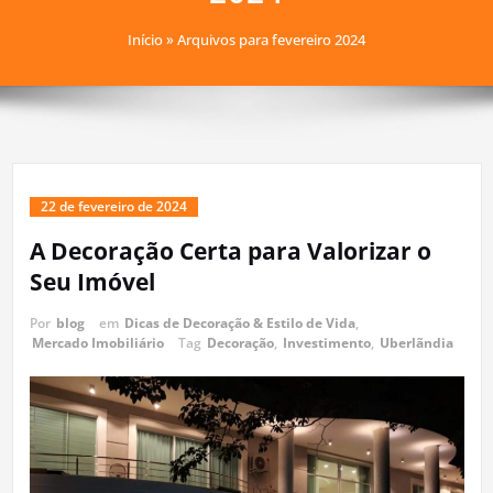
Início
»
Arquivos para fevereiro 2024
22 de fevereiro de 2024
A Decoração Certa para Valorizar o
Seu Imóvel
Por
blog
em
Dicas de Decoração & Estilo de Vida
,
Mercado Imobiliário
Tag
Decoração
,
Investimento
,
Uberlãndia