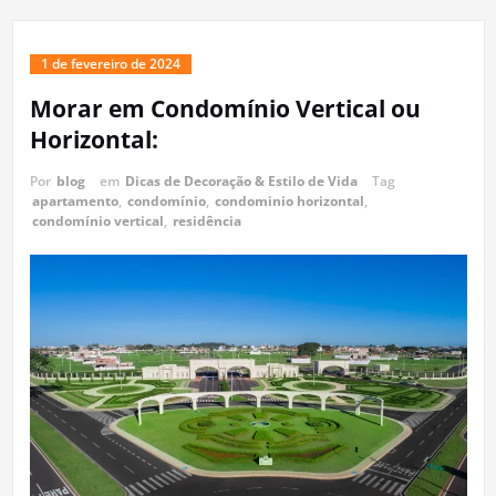
1 de fevereiro de 2024
Morar em Condomínio Vertical ou
Horizontal:
Por
blog
em
Dicas de Decoração & Estilo de Vida
Tag
apartamento
,
condomínio
,
condominio horizontal
,
condomínio vertical
,
residência