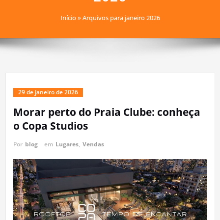
Início
»
Arquivos para janeiro 2026
29 de janeiro de 2026
Morar perto do Praia Clube: conheça
o Copa Studios
Por
blog
em
Lugares
,
Vendas