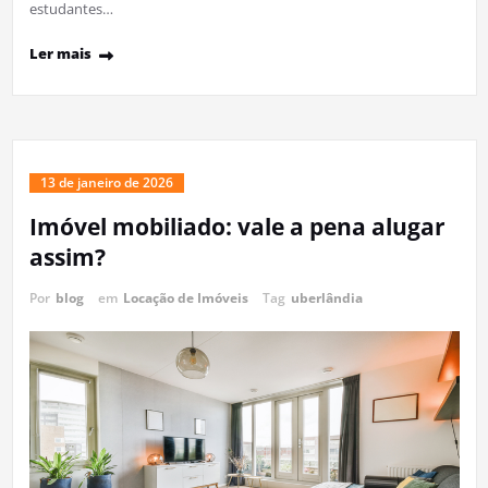
estudantes…
Ler mais
13 de janeiro de 2026
Imóvel mobiliado: vale a pena alugar
assim?
Por
blog
em
Locação de Imóveis
Tag
uberlândia