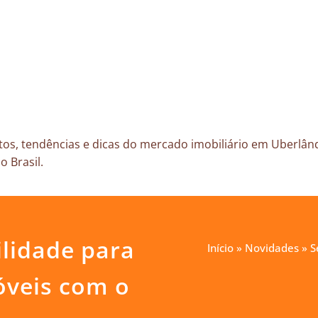
os, tendências e dicas do mercado imobiliário em Uberlând
o Brasil.
lidade para
Início
»
Novidades
»
S
óveis com o