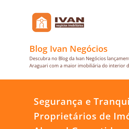
Skip
to
content
Blog Ivan Negócios
Descubra no Blog da Ivan Negócios lançament
Araguari com a maior imobiliária do interior d
Segurança e Tranqui
Proprietários de Im