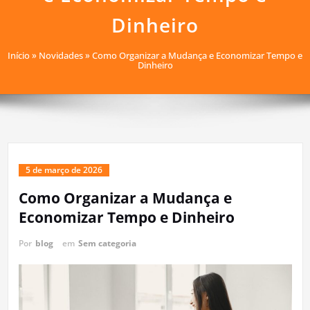
Dinheiro
Início
»
Novidades
»
Como Organizar a Mudança e Economizar Tempo e
Dinheiro
5 de março de 2026
Como Organizar a Mudança e
Economizar Tempo e Dinheiro
Por
blog
em
Sem categoria