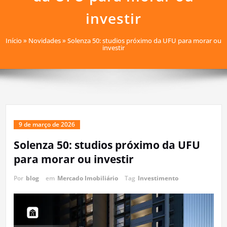
investir
Início
»
Novidades
»
Solenza 50: studios próximo da UFU para morar ou
investir
9 de março de 2026
Solenza 50: studios próximo da UFU
para morar ou investir
Por
blog
em
Mercado Imobiliário
Tag
Investimento