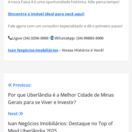
A nova Faixa 4 é uma oportunidade histórica. Não perca tempo!
[Encontre o imóvel ideal para você aqui]
Fale agora com um consultor especializado e dê o primeiro passo!
Ligue (34) 3256-3000
WhatsApp: (34) 99883-3000
Ivan Negócios Imobiliários
– Nossa História é Você!
Previous:
Navegação
Por que Uberlândia é a Melhor Cidade de Minas
de
Gerais para se Viver e Investir?
Post
Next:
Ivan Negócios Imobiliários: Destaque no Top of
Mind Uberlândia 2025