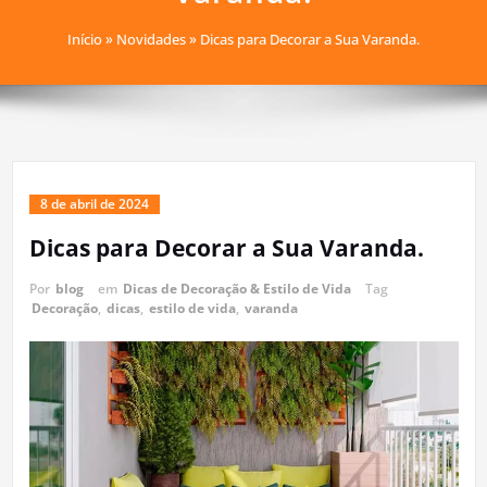
Início
»
Novidades
»
Dicas para Decorar a Sua Varanda.
8 de abril de 2024
Dicas para Decorar a Sua Varanda.
Por
blog
em
Dicas de Decoração & Estilo de Vida
Tag
Decoração
,
dicas
,
estilo de vida
,
varanda