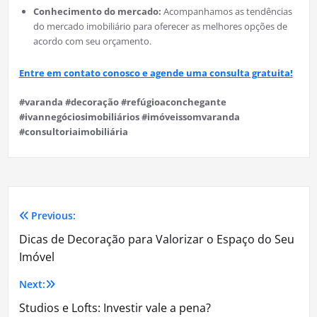
Conhecimento do mercado:
Acompanhamos as tendências
do mercado imobiliário para oferecer as melhores opções de
acordo com seu orçamento.
Entre em contato conosco e agende uma consulta gratuita!
#varanda #decoração #refúgioaconchegante
#ivannegóciosimobiliários #imóveissomvaranda
#consultoriaimobiliária
Previous:
Navegação
Dicas de Decoração para Valorizar o Espaço do Seu
de
Imóvel
Post
Next:
Studios e Lofts: Investir vale a pena?