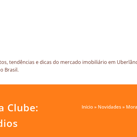
os, tendências e dicas do mercado imobiliário em Uberlând
o Brasil.
a Clube:
Início
»
Novidades
»
Mora
dios