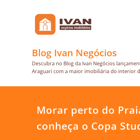
Skip
to
content
Blog Ivan Negócios
Descubra no Blog da Ivan Negócios lançament
Araguari com a maior imobiliária do interior d
Morar perto do Prai
conheça o Copa Stu