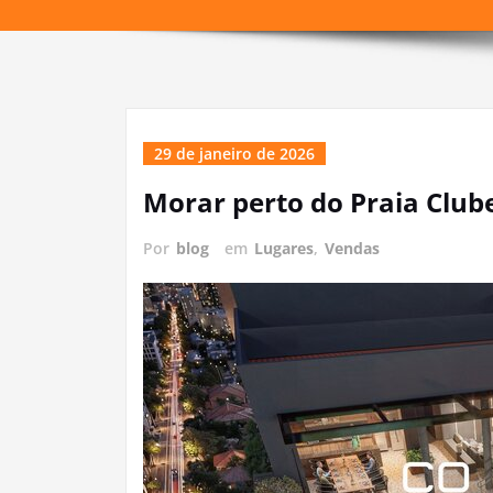
29 de janeiro de 2026
Morar perto do Praia Club
Por
blog
em
Lugares
,
Vendas